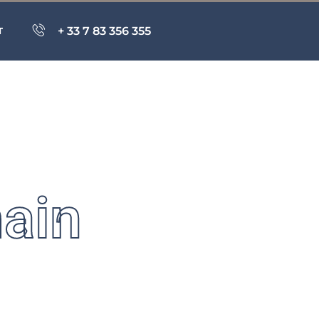
+ 33 7 83 356 355
T
main