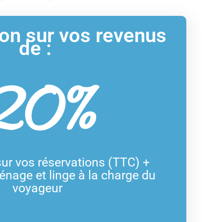
n sur vos revenus
de :
20%
ur vos réservations (TTC) +
age et linge à la charge du
voyageur